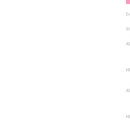
D
S
A
H
A
H