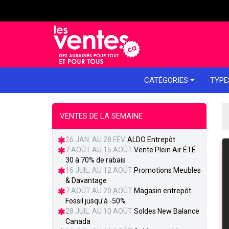
e menu
CATÉGORIES
TYPE
VENTES DE LA SEMAINE
26 JAN. AU 28 FÉV.
ALDO Entrepôt
7 AOÛT AU 15 AOÛT
Vente Plein Air ÉTÉ
30 à 70% de rabais
16 JUIL. AU 12 AOÛT
Promotions Meubles
& Davantage
7 AOÛT AU 20 AOÛT
Magasin entrepôt
Fossil jusqu'à -50%
28 JUIL. AU 10 AOÛT
Soldes New Balance
Canada