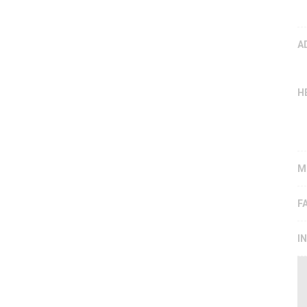
A
H
M
F
I