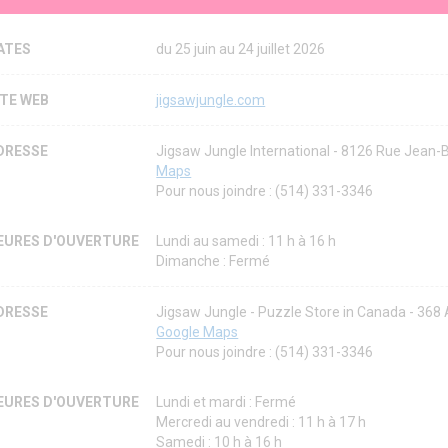
ATES
du 25 juin au 24 juillet 2026
ITE WEB
jigsawjungle.com
DRESSE
Jigsaw Jungle International - 8126 Rue Jean-
Maps
Pour nous joindre : (514) 331-3346
EURES D'OUVERTURE
Lundi au samedi : 11 h à 16 h
Dimanche : Fermé
DRESSE
Jigsaw Jungle - Puzzle Store in Canada - 36
Google Maps
Pour nous joindre : (514) 331-3346
EURES D'OUVERTURE
Lundi et mardi : Fermé
Mercredi au vendredi : 11 h à 17 h
Samedi : 10 h à 16 h