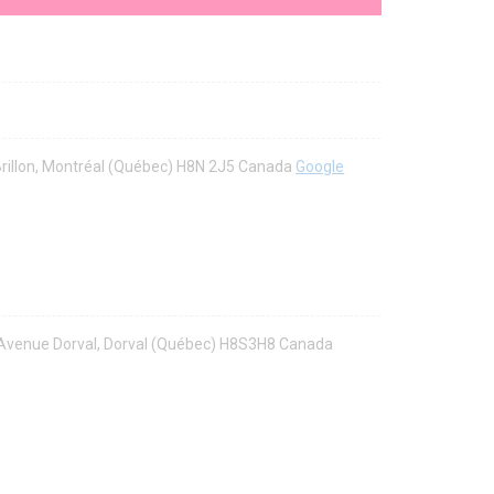
Brillon, Montréal (Québec) H8N 2J5 Canada
Google
8 Avenue Dorval, Dorval (Québec) H8S3H8 Canada