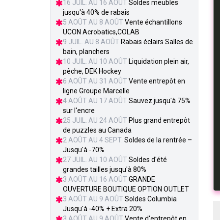
16 JUIL. AU 16 AOÛT
Soldes meubles
jusqu'à 40% de rabais
5 AOÛT AU 8 AOÛT
Vente échantillons
UCON Acrobatics,COLAB
9 JUIL. AU 8 AOÛT
Rabais éclairs Salles de
bain, planchers
10 JUIL. AU 10 AOÛT
Liquidation plein air,
pêche, DEK Hockey
6 AOÛT AU 31 AOÛT
Vente entrepôt en
ligne Groupe Marcelle
4 AOÛT AU 17 AOÛT
Sauvez jusqu'à 75%
sur l'encre
25 JUIL. AU 24 AOÛT
Plus grand entrepôt
de puzzles au Canada
2 AOÛT AU 4 SEPT.
Soldes de la rentrée –
Jusqu'à -70%
27 JUIL. AU 10 AOÛT
Soldes d'été
grandes tailles jusqu'à 80%
3 AOÛT AU 16 AOÛT
GRANDE
OUVERTURE BOUTIQUE OPTION OUTLET
3 AOÛT AU 9 AOÛT
Soldes Columbia
Jusqu'à -40% + Extra 20%
3 AOÛT AU 9 AOÛT
Vente d'entrepôt en