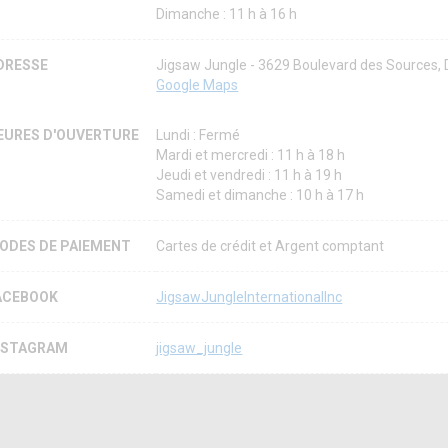
Dimanche : 11 h à 16 h
DRESSE
Jigsaw Jungle - 3629 Boulevard des Sources
Google Maps
EURES D'OUVERTURE
Lundi : Fermé
Mardi et mercredi : 11 h à 18 h
Jeudi et vendredi : 11 h à 19 h
Samedi et dimanche : 10 h à 17 h
ODES DE PAIEMENT
Cartes de crédit et Argent comptant
ACEBOOK
JigsawJungleInternationalInc
NSTAGRAM
jigsaw_jungle