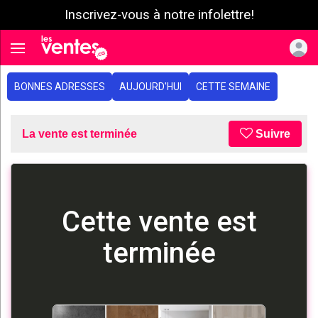
Inscrivez-vous à notre infolettre!
e menu
Toggle navigation
BONNES ADRESSES
AUJOURD'HUI
CETTE SEMAINE
La vente est terminée
Suivre
Cette vente est
terminée