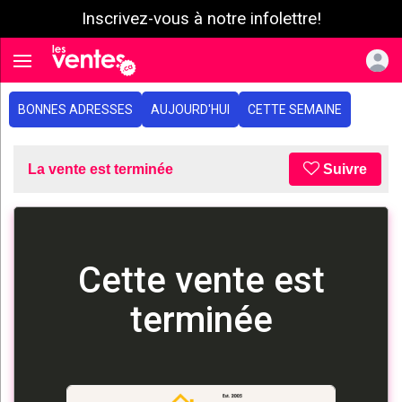
Inscrivez-vous à notre infolettre!
e menu
Toggle navigation
BONNES ADRESSES
AUJOURD'HUI
CETTE SEMAINE
La vente est terminée
Suivre
Cette vente est
terminée