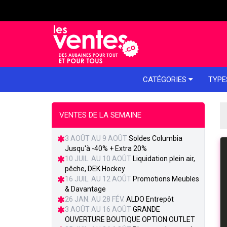
e menu
CATÉGORIES
TYPE
VENTES DE LA SEMAINE
3 AOÛT AU 9 AOÛT
Soldes Columbia
Jusqu'à -40% + Extra 20%
10 JUIL. AU 10 AOÛT
Liquidation plein air,
pêche, DEK Hockey
16 JUIL. AU 12 AOÛT
Promotions Meubles
& Davantage
26 JAN. AU 28 FÉV.
ALDO Entrepôt
3 AOÛT AU 16 AOÛT
GRANDE
OUVERTURE BOUTIQUE OPTION OUTLET