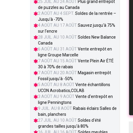
25 JUIL. AU 24 AOÛT
Plus grand entrepôt
de puzzles au Canada
2 AOÛT AU 4 SEPT.
Soldes de la rentrée –
Jusqu'à -70%
4 AOÛT AU 17 AOÛT
Sauvez jusqu'à 75%
sur l'encre
28 JUIL. AU 10 AOÛT
Soldes New Balance
Canada
6 AOÛT AU 31 AOÛT
Vente entrepôt en
ligne Groupe Marcelle
7 AOÛT AU 15 AOÛT
Vente Plein Air ÉTÉ
30 à 70% de rabais
7 AOÛT AU 20 AOÛT
Magasin entrepôt
Fossil jusqu'à -50%
5 AOÛT AU 8 AOÛT
Vente échantillons
UCON Acrobatics,COLAB
3 AOÛT AU 9 AOÛT
Vente d'entrepôt en
ligne Penningtons
9 JUIL. AU 8 AOÛT
Rabais éclairs Salles de
bain, planchers
27 JUIL. AU 10 AOÛT
Soldes d'été
grandes tailles jusqu'à 80%
16 JUIL. AU 16 AOÛT
Soldes meubles