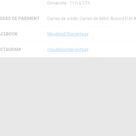
Dimanche : 11 h à 17 h
ODES DE PAIEMENT
Cartes de crédit, Cartes de débit, Accord D et
ACEBOOK
MeublesEtDavantage
NSTAGRAM
meublesetdavantage