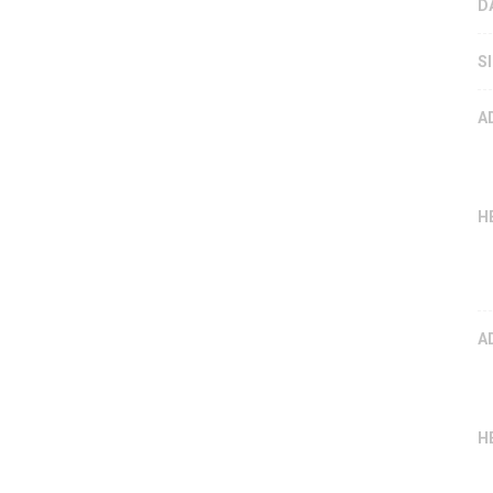
D
S
A
H
A
H