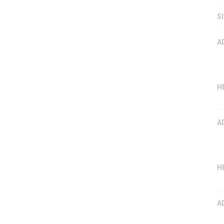
S
A
H
A
H
A