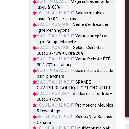
8 JUIL. AU 6 AOÛT
Méga soldes enfants —
jusqu’à -80% !
16 JUIL. AU 16 AOÛT
Soldes meubles
jusqu'à 40% de rabais
3 AOÛT AU 9 AOÛT
Vente d'entrepôt en
ligne Penningtons
6 AOÛT AU 31 AOÛT
Vente entrepôt en
ligne Groupe Marcelle
3 AOÛT AU 9 AOÛT
Soldes Columbia
Jusqu'à -40% + Extra 20%
7 AOÛT AU 15 AOÛT
Vente Plein Air ÉTÉ
30 à 70% de rabais
9 JUIL. AU 8 AOÛT
Rabais éclairs Salles de
bain, planchers
3 AOÛT AU 16 AOÛT
GRANDE
OUVERTURE BOUTIQUE OPTION OUTLET
2 AOÛT AU 4 SEPT.
Soldes de la rentrée –
Jusqu'à -70%
16 JUIL. AU 12 AOÛT
Promotions Meubles
& Davantage
28 JUIL. AU 10 AOÛT
Soldes New Balance
Canada
10 JUIL. AU 10 AOÛT
Liquidation plein air,