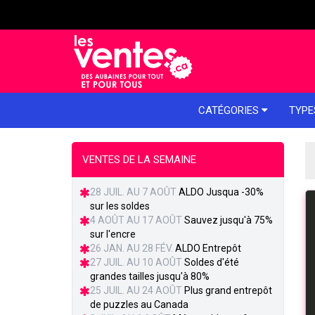
e menu
CATÉGORIES
TYPE
VENTES DE LA SEMAINE
28 JUIL. AU 7 AOÛT
ALDO Jusqua -30%
sur les soldes
4 AOÛT AU 17 AOÛT
Sauvez jusqu'à 75%
sur l'encre
26 JAN. AU 28 FÉV.
ALDO Entrepôt
27 JUIL. AU 10 AOÛT
Soldes d'été
grandes tailles jusqu'à 80%
25 JUIL. AU 24 AOÛT
Plus grand entrepôt
de puzzles au Canada