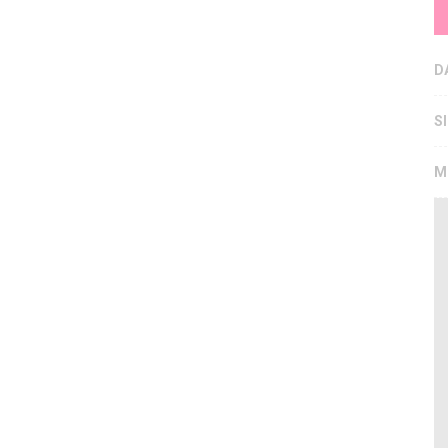
D
S
M