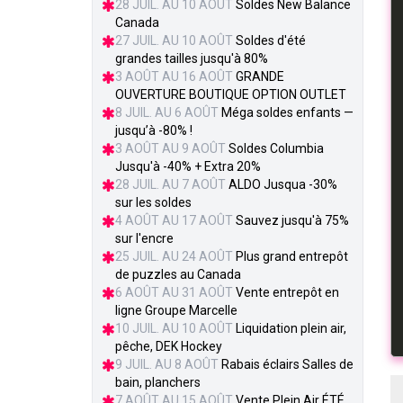
28 JUIL. AU 10 AOÛT
Soldes New Balance
Canada
27 JUIL. AU 10 AOÛT
Soldes d'été
grandes tailles jusqu'à 80%
3 AOÛT AU 16 AOÛT
GRANDE
OUVERTURE BOUTIQUE OPTION OUTLET
8 JUIL. AU 6 AOÛT
Méga soldes enfants —
jusqu’à -80% !
3 AOÛT AU 9 AOÛT
Soldes Columbia
Jusqu'à -40% + Extra 20%
28 JUIL. AU 7 AOÛT
ALDO Jusqua -30%
sur les soldes
4 AOÛT AU 17 AOÛT
Sauvez jusqu'à 75%
sur l'encre
25 JUIL. AU 24 AOÛT
Plus grand entrepôt
de puzzles au Canada
6 AOÛT AU 31 AOÛT
Vente entrepôt en
ligne Groupe Marcelle
10 JUIL. AU 10 AOÛT
Liquidation plein air,
pêche, DEK Hockey
9 JUIL. AU 8 AOÛT
Rabais éclairs Salles de
bain, planchers
7 AOÛT AU 15 AOÛT
Vente Plein Air ÉTÉ