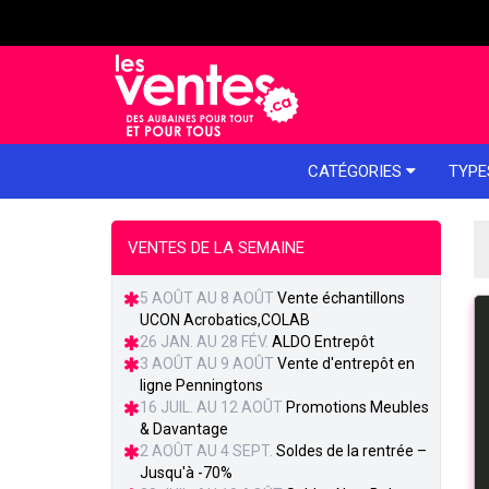
e menu
CATÉGORIES
TYPE
VENTES DE LA SEMAINE
5 AOÛT AU 8 AOÛT
Vente échantillons
UCON Acrobatics,COLAB
26 JAN. AU 28 FÉV.
ALDO Entrepôt
3 AOÛT AU 9 AOÛT
Vente d'entrepôt en
ligne Penningtons
16 JUIL. AU 12 AOÛT
Promotions Meubles
& Davantage
2 AOÛT AU 4 SEPT.
Soldes de la rentrée –
Jusqu'à -70%