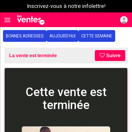
Inscrivez-vous à notre infolettre!
e menu
Toggle navigation
BONNES ADRESSES
AUJOURD'HUI
CETTE SEMAINE
La vente est terminée
Suivre
Cette vente est
terminée