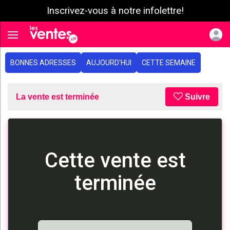
Inscrivez-vous à notre infolettre!
e menu
Toggle navigation
BONNES ADRESSES
AUJOURD'HUI
CETTE SEMAINE
La vente est terminée
Suivre
Cette vente est
terminée