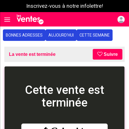
Inscrivez-vous à notre infolettre!
e menu
Toggle navigation
BONNES ADRESSES
AUJOURD'HUI
CETTE SEMAINE
La vente est terminée
Suivre
Cette vente est
terminée