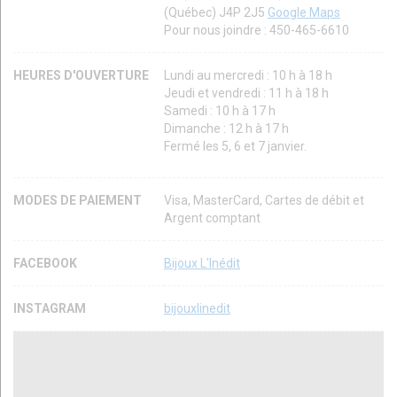
(Québec) J4P 2J5
Google Maps
Pour nous joindre : 450-465-6610
HEURES D'OUVERTURE
Lundi au mercredi : 10 h à 18 h
Jeudi et vendredi : 11 h à 18 h
Samedi : 10 h à 17 h
Dimanche : 12 h à 17 h
Fermé les 5, 6 et 7 janvier.
MODES DE PAIEMENT
Visa, MasterCard, Cartes de débit et
Argent comptant
FACEBOOK
Bijoux L'Inédit
INSTAGRAM
bijouxlinedit