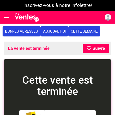
Inscrivez-vous à notre infolettre!
e menu
Toggle navigation
BONNES ADRESSES
AUJOURD'HUI
CETTE SEMAINE
La vente est terminée
Suivre
Cette vente est
terminée