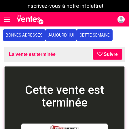
Inscrivez-vous à notre infolettre!
e menu
Toggle navigation
BONNES ADRESSES
AUJOURD'HUI
CETTE SEMAINE
La vente est terminée
Suivre
Cette vente est
terminée