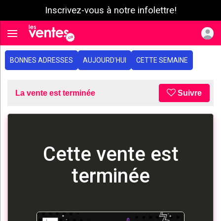
Inscrivez-vous à notre infolettre!
e menu
Toggle navigation
BONNES ADRESSES
AUJOURD'HUI
CETTE SEMAINE
La vente est terminée
Suivre
Cette vente est
terminée