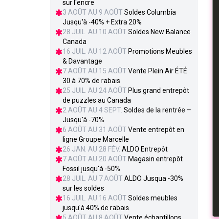
sur l'encre
3 AOÛT AU 9 AOÛT
Soldes Columbia
Jusqu'à -40% + Extra 20%
28 JUIL. AU 10 AOÛT
Soldes New Balance
Canada
16 JUIL. AU 12 AOÛT
Promotions Meubles
& Davantage
7 AOÛT AU 15 AOÛT
Vente Plein Air ÉTÉ
30 à 70% de rabais
25 JUIL. AU 24 AOÛT
Plus grand entrepôt
de puzzles au Canada
2 AOÛT AU 4 SEPT.
Soldes de la rentrée –
Jusqu'à -70%
6 AOÛT AU 31 AOÛT
Vente entrepôt en
ligne Groupe Marcelle
26 JAN. AU 28 FÉV.
ALDO Entrepôt
7 AOÛT AU 20 AOÛT
Magasin entrepôt
Fossil jusqu'à -50%
28 JUIL. AU 7 AOÛT
ALDO Jusqua -30%
sur les soldes
16 JUIL. AU 16 AOÛT
Soldes meubles
jusqu'à 40% de rabais
5 AOÛT AU 8 AOÛT
Vente échantillons