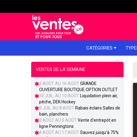
e menu
CATÉGORIES
TYPE
VENTES DE LA SEMAINE
3 AOÛT AU 16 AOÛT
GRANDE
OUVERTURE BOUTIQUE OPTION OUTLET
10 JUIL. AU 10 AOÛT
Liquidation plein air,
pêche, DEK Hockey
9 JUIL. AU 8 AOÛT
Rabais éclairs Salles de
bain, planchers
3 AOÛT AU 9 AOÛT
Vente d'entrepôt en
ligne Penningtons
4 AOÛT AU 17 AOÛT
Sauvez jusqu'à 75%