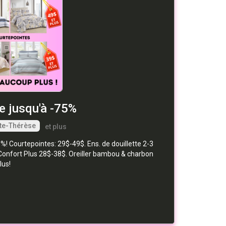
ie jusqu'à -75%
te-Thérèse
et plus
! Courtepointes: 29$-49$. Ens. de douillette 2-3
nfort Plus 28$-38$. Oreiller bambou & charbon
lus!