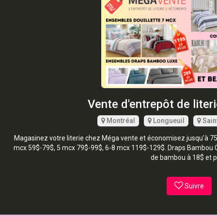
Vente d'entrepôt de liter
Montréal
Longueuil
Sain
Magasinez votre literie chez Méga vente et économisez jusqu'à 75%
mcx 59$-79$, 5 mcx 79$-99$, 6-8 mcx 119$-129$. Draps Bambou Co
de bambou à 18$ et p
Suivre