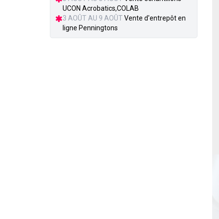
UCON Acrobatics,COLAB
3 AOÛT AU 9 AOÛT
Vente d'entrepôt en
ligne Penningtons