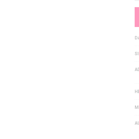
D
S
A
H
M
A