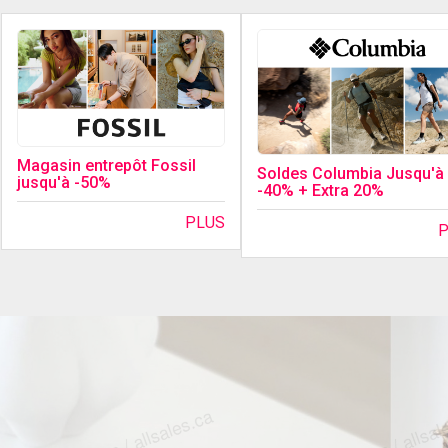
Magasin entrepôt Fossil
Soldes Columbia Jusqu'à
jusqu'à -50%
-40% + Extra 20%
PLUS