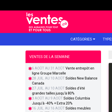
e menu
CATÉGORIES
TYPE
VENTES DE LA SEMAINE
6 AOÛT AU 31 AOÛT
Vente entrepôt en
ligne Groupe Marcelle
28 JUIL. AU 10 AOÛT
Soldes New Balance
Canada
27 JUIL. AU 10 AOÛT
Soldes d'été
grandes tailles jusqu'à 80%
3 AOÛT AU 9 AOÛT
Soldes Columbia
Jusqu'à -40% + Extra 20%
16 JUIL. AU 16 AOÛT
Soldes meubles