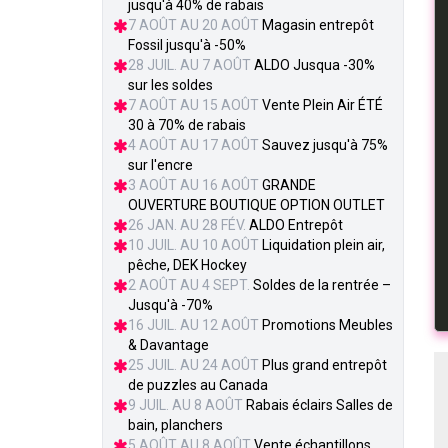
jusqu'à 40% de rabais
7 AOÛT AU 20 AOÛT
Magasin entrepôt
Fossil jusqu'à -50%
28 JUIL. AU 7 AOÛT
ALDO Jusqua -30%
sur les soldes
7 AOÛT AU 15 AOÛT
Vente Plein Air ÉTÉ
30 à 70% de rabais
4 AOÛT AU 17 AOÛT
Sauvez jusqu'à 75%
sur l'encre
3 AOÛT AU 16 AOÛT
GRANDE
OUVERTURE BOUTIQUE OPTION OUTLET
26 JAN. AU 28 FÉV.
ALDO Entrepôt
10 JUIL. AU 10 AOÛT
Liquidation plein air,
pêche, DEK Hockey
2 AOÛT AU 4 SEPT.
Soldes de la rentrée –
Jusqu'à -70%
16 JUIL. AU 12 AOÛT
Promotions Meubles
& Davantage
25 JUIL. AU 24 AOÛT
Plus grand entrepôt
de puzzles au Canada
9 JUIL. AU 8 AOÛT
Rabais éclairs Salles de
bain, planchers
5 AOÛT AU 8 AOÛT
Vente échantillons