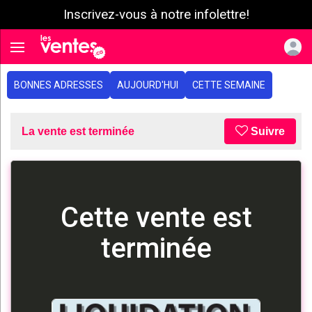
Inscrivez-vous à notre infolettre!
e menu
Toggle navigation
BONNES ADRESSES
AUJOURD'HUI
CETTE SEMAINE
La vente est terminée
Suivre
Cette vente est
terminée