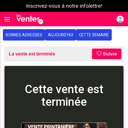
Inscrivez-vous à notre infolettre!
e menu
Toggle navigation
BONNES ADRESSES
AUJOURD'HUI
CETTE SEMAINE
La vente est terminée
Suivre
Cette vente est
terminée