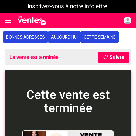
Inscrivez-vous à notre infolettre!
e menu
Toggle navigation
BONNES ADRESSES
AUJOURD'HUI
CETTE SEMAINE
La vente est terminée
Suivre
Cette vente est
terminée