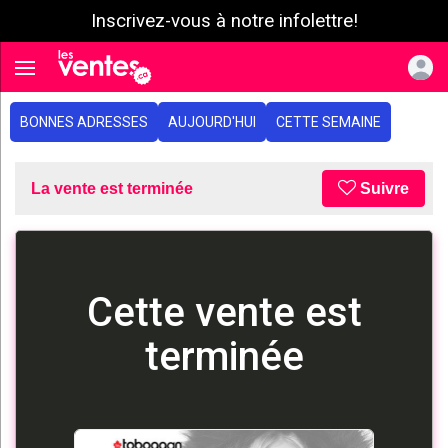
Inscrivez-vous à notre infolettre!
e menu
Toggle navigation
BONNES ADRESSES
AUJOURD'HUI
CETTE SEMAINE
La vente est terminée
Suivre
Cette vente est
terminée