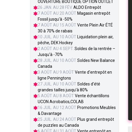
OUVERTURE BOUTIQUE OPTION OUTLET
26 JAN. AU 28 FÉV.
ALDO Entrepôt
7 AOÛT AU 20 AOÛT
Magasin entrepôt
Fossil jusqu'à -50%
7 AOÛT AU 15 AOÛT
Vente Plein Air ÉTÉ
30 à 70% de rabais
10 JUIL. AU 10 AOÛT
Liquidation plein air,
pêche, DEK Hockey
2 AOÛT AU 4 SEPT.
Soldes de la rentrée –
Jusqu'à -70%
28 JUIL. AU 10 AOÛT
Soldes New Balance
Canada
3 AOÛT AU 9 AOÛT
Vente d'entrepôt en
ligne Penningtons
27 JUIL. AU 10 AOÛT
Soldes d'été
grandes tailles jusqu'à 80%
5 AOÛT AU 8 AOÛT
Vente échantillons
UCON Acrobatics,COLAB
16 JUIL. AU 12 AOÛT
Promotions Meubles
& Davantage
25 JUIL. AU 24 AOÛT
Plus grand entrepôt
de puzzles au Canada
6 AOÛT AU 31 AOÛT
Vente entrepôt en