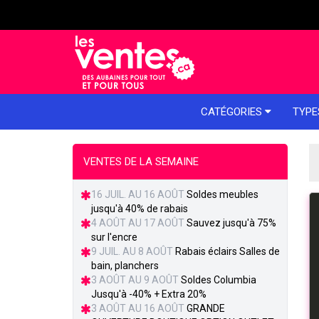
e menu
CATÉGORIES
TYPE
VENTES DE LA SEMAINE
16 JUIL. AU 16 AOÛT
Soldes meubles
jusqu'à 40% de rabais
4 AOÛT AU 17 AOÛT
Sauvez jusqu'à 75%
sur l'encre
9 JUIL. AU 8 AOÛT
Rabais éclairs Salles de
bain, planchers
3 AOÛT AU 9 AOÛT
Soldes Columbia
Jusqu'à -40% + Extra 20%
3 AOÛT AU 16 AOÛT
GRANDE