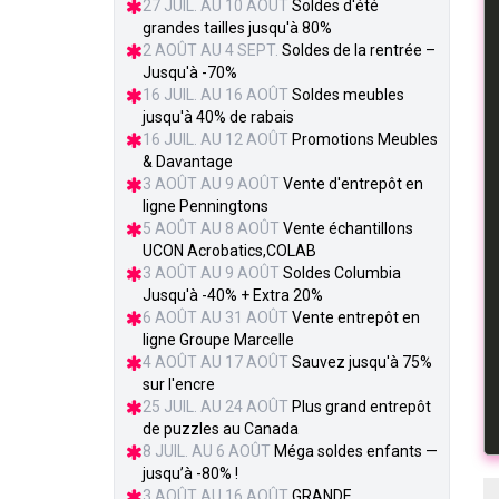
27 JUIL. AU 10 AOÛT
Soldes d'été
grandes tailles jusqu'à 80%
2 AOÛT AU 4 SEPT.
Soldes de la rentrée –
Jusqu'à -70%
16 JUIL. AU 16 AOÛT
Soldes meubles
jusqu'à 40% de rabais
16 JUIL. AU 12 AOÛT
Promotions Meubles
& Davantage
3 AOÛT AU 9 AOÛT
Vente d'entrepôt en
ligne Penningtons
5 AOÛT AU 8 AOÛT
Vente échantillons
UCON Acrobatics,COLAB
3 AOÛT AU 9 AOÛT
Soldes Columbia
Jusqu'à -40% + Extra 20%
6 AOÛT AU 31 AOÛT
Vente entrepôt en
ligne Groupe Marcelle
4 AOÛT AU 17 AOÛT
Sauvez jusqu'à 75%
sur l'encre
25 JUIL. AU 24 AOÛT
Plus grand entrepôt
de puzzles au Canada
8 JUIL. AU 6 AOÛT
Méga soldes enfants —
jusqu’à -80% !
3 AOÛT AU 16 AOÛT
GRANDE