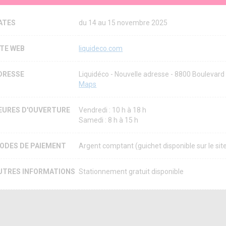
ATES
du 14 au 15 novembre 2025
ITE WEB
liquideco.com
DRESSE
Liquidéco - Nouvelle adresse - 8800 Boulevar
Maps
EURES D'OUVERTURE
Vendredi : 10 h à 18 h
Samedi : 8 h à 15 h
ODES DE PAIEMENT
Argent comptant (guichet disponible sur le sit
UTRES INFORMATIONS
Stationnement gratuit disponible