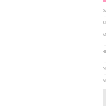
D
S
A
H
M
A