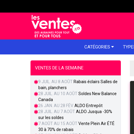
e menu
CATÉGORIES
TYPE
VENTES DE LA SEMAINE
9 JUIL. AU 8 AOÛT
Rabais éclairs Salles de
bain, planchers
28 JUIL. AU 10 AOÛT
Soldes New Balance
Canada
26 JAN. AU 28 FÉV.
ALDO Entrepôt
28 JUIL. AU 7 AOÛT
ALDO Jusqua -30%
sur les soldes
7 AOÛT AU 15 AOÛT
Vente Plein Air ÉTÉ
30 à 70% de rabais