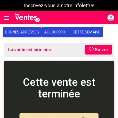
Inscrivez-vous à notre infolettre!
e menu
Toggle navigation
BONNES ADRESSES
AUJOURD'HUI
CETTE SEMAINE
La vente est terminée
Suivre
Cette vente est
terminée