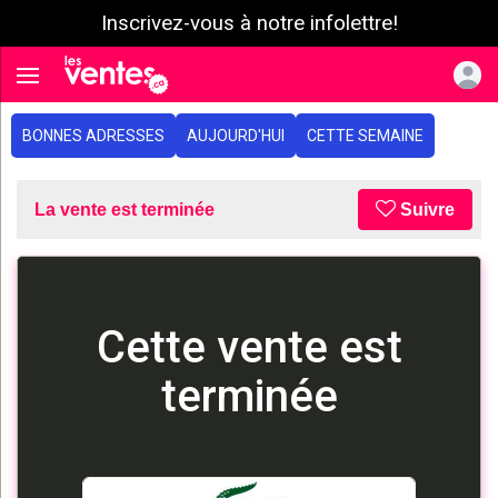
Inscrivez-vous à notre infolettre!
e menu
Toggle navigation
BONNES ADRESSES
AUJOURD'HUI
CETTE SEMAINE
La vente est terminée
Suivre
Cette vente est
terminée