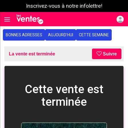
Inscrivez-vous à notre infolettre!
e menu
Toggle navigation
BONNES ADRESSES
AUJOURD'HUI
CETTE SEMAINE
La vente est terminée
Suivre
Cette vente est
terminée