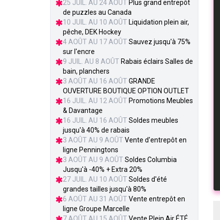
25 JUIL. AU 24 AOÛT
Plus grand entrepôt
de puzzles au Canada
10 JUIL. AU 10 AOÛT
Liquidation plein air,
pêche, DEK Hockey
4 AOÛT AU 17 AOÛT
Sauvez jusqu'à 75%
sur l'encre
9 JUIL. AU 8 AOÛT
Rabais éclairs Salles de
bain, planchers
3 AOÛT AU 16 AOÛT
GRANDE
OUVERTURE BOUTIQUE OPTION OUTLET
16 JUIL. AU 12 AOÛT
Promotions Meubles
& Davantage
16 JUIL. AU 16 AOÛT
Soldes meubles
jusqu'à 40% de rabais
3 AOÛT AU 9 AOÛT
Vente d'entrepôt en
ligne Penningtons
3 AOÛT AU 9 AOÛT
Soldes Columbia
Jusqu'à -40% + Extra 20%
27 JUIL. AU 10 AOÛT
Soldes d'été
grandes tailles jusqu'à 80%
6 AOÛT AU 31 AOÛT
Vente entrepôt en
ligne Groupe Marcelle
7 AOÛT AU 15 AOÛT
Vente Plein Air ÉTÉ