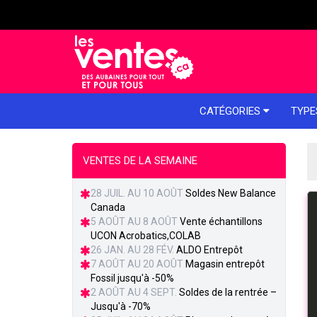
e menu
CATÉGORIES
TYPE
VENTES DE LA SEMAINE
28 JUIL. AU 10 AOÛT
Soldes New Balance
Canada
5 AOÛT AU 8 AOÛT
Vente échantillons
UCON Acrobatics,COLAB
26 JAN. AU 28 FÉV.
ALDO Entrepôt
7 AOÛT AU 20 AOÛT
Magasin entrepôt
Fossil jusqu'à -50%
2 AOÛT AU 4 SEPT.
Soldes de la rentrée –
Jusqu'à -70%