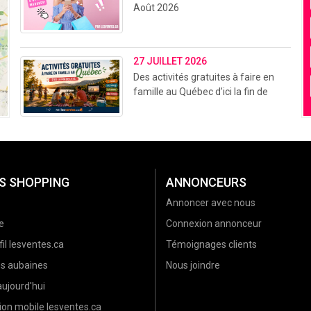
Août 2026
27 JUILLET 2026
Des activités gratuites à faire en
famille au Québec d’ici la fin de
l’été (2026)
S SHOPPING
ANNONCEURS
Annoncer avec nous
e
Connexion annonceur
il lesventes.ca
Témoignages clients
es aubaines
Nous joindre
ujourd'hui
ion mobile lesventes.ca