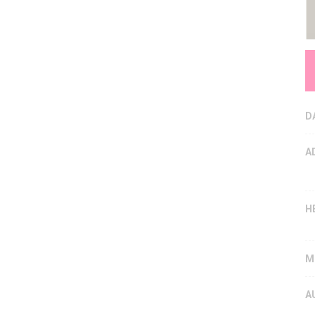
D
A
H
M
A