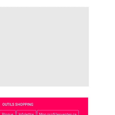
OUTILS SHOPPING
Blogue
Infolettre
Mon profil lesventes.ca