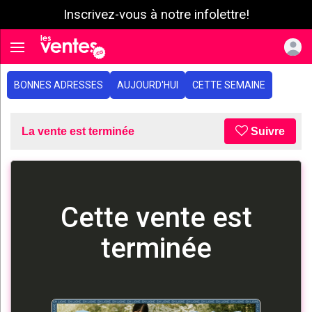
Inscrivez-vous à notre infolettre!
e menu
Toggle navigation
BONNES ADRESSES
AUJOURD'HUI
CETTE SEMAINE
La vente est terminée
Suivre
Cette vente est
terminée