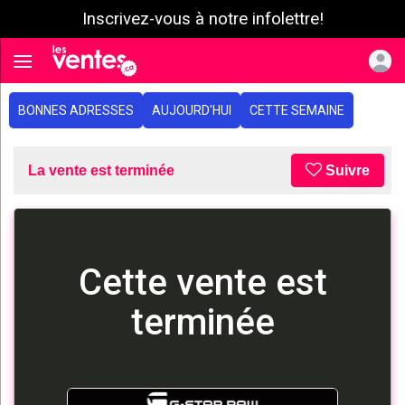
Inscrivez-vous à notre infolettre!
e menu
Toggle navigation
BONNES ADRESSES
AUJOURD'HUI
CETTE SEMAINE
La vente est terminée
Suivre
Cette vente est
terminée