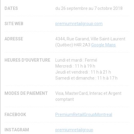
DATES
du 26 septembre au 7 octobre 2018
SITE WEB
premiumretailgroup.com
ADRESSE
4344, Rue Garand, Ville Saint-Laurent
(Québec) H4R 2A3
Google Maps
HEURES D'OUVERTURE
Lundi et mardi : Fermé
Mercredi : 11 h à 19 h
Jeudi et vendredi : 11 h à 21 h
Samedi et dimanche : 11 h à 17 h
MODES DE PAIEMENT
Visa, MasterCard, Interac et Argent
comptant
FACEBOOK
PremiumRetailGroupMontreal
INSTAGRAM
premiumretailgroup