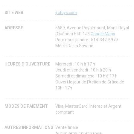
SITE WEB
jrctoys.com
ADRESSE
5589, Avenue Royalmount, Mont-Royal
(Québec) H4P 1J3
Google Maps
Pour nous joindre : 514-342-6979
Métro De La Savane.
HEURES D'OUVERTURE
Mercredi : 10 h à 17 h
Jeudi et vendredi : 10 h à 20 h
Samedi et dimanche : 10 h à 17 h
Ouvert le jour de l'Action de Grâce de
10h -17h
MODES DE PAIEMENT
Visa, MasterCard, Interac et Argent
comptant
AUTRES INFORMATIONS
Vente finale
Aucun retour ni échange