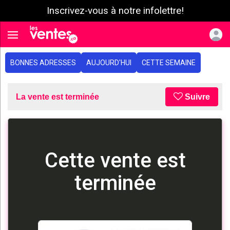
Inscrivez-vous à notre infolettre!
e menu
Toggle navigation
BONNES ADRESSES
AUJOURD'HUI
CETTE SEMAINE
La vente est terminée
Suivre
Cette vente est
terminée