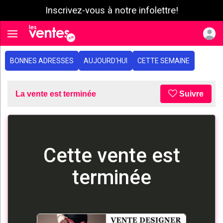
Inscrivez-vous à notre infolettre!
e menu
Toggle navigation
BONNES ADRESSES
AUJOURD'HUI
CETTE SEMAINE
La vente est terminée
Suivre
Cette vente est
terminée