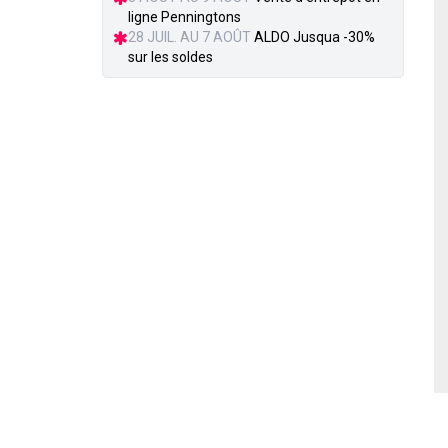
ligne Penningtons
28 JUIL. AU 7 AOÛT
ALDO Jusqua -30%
sur les soldes