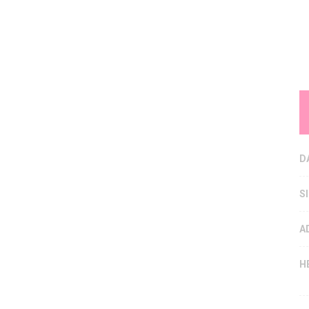
D
S
A
H