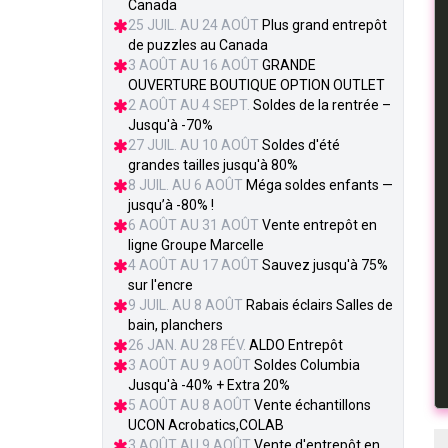
Canada
25 JUIL. AU 24 AOÛT
Plus grand entrepôt
de puzzles au Canada
3 AOÛT AU 16 AOÛT
GRANDE
OUVERTURE BOUTIQUE OPTION OUTLET
2 AOÛT AU 4 SEPT.
Soldes de la rentrée –
Jusqu'à -70%
27 JUIL. AU 10 AOÛT
Soldes d'été
grandes tailles jusqu'à 80%
8 JUIL. AU 6 AOÛT
Méga soldes enfants —
jusqu’à -80% !
6 AOÛT AU 31 AOÛT
Vente entrepôt en
ligne Groupe Marcelle
4 AOÛT AU 17 AOÛT
Sauvez jusqu'à 75%
sur l'encre
9 JUIL. AU 8 AOÛT
Rabais éclairs Salles de
bain, planchers
26 JAN. AU 28 FÉV.
ALDO Entrepôt
3 AOÛT AU 9 AOÛT
Soldes Columbia
Jusqu'à -40% + Extra 20%
5 AOÛT AU 8 AOÛT
Vente échantillons
UCON Acrobatics,COLAB
3 AOÛT AU 9 AOÛT
Vente d'entrepôt en