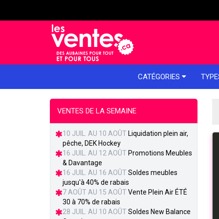
e menu
CATÉGORIES
TYPE
VENTES DE LA SEMAINE
10 JUIL. AU 10 AOÛT
Liquidation plein air,
pêche, DEK Hockey
16 JUIL. AU 12 AOÛT
Promotions Meubles
& Davantage
16 JUIL. AU 16 AOÛT
Soldes meubles
jusqu'à 40% de rabais
7 AOÛT AU 15 AOÛT
Vente Plein Air ÉTÉ
30 à 70% de rabais
28 JUIL. AU 10 AOÛT
Soldes New Balance