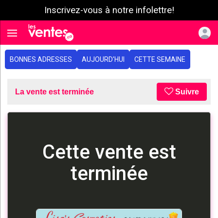
Inscrivez-vous à notre infolettre!
e menu
Toggle navigation
BONNES ADRESSES
AUJOURD'HUI
CETTE SEMAINE
La vente est terminée
Suivre
Cette vente est
terminée