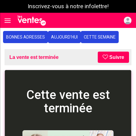
Inscrivez-vous à notre infolettre!
e menu
Toggle navigation
BONNES ADRESSES
AUJOURD'HUI
CETTE SEMAINE
La vente est terminée
Suivre
Cette vente est
terminée