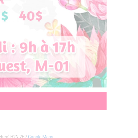
uébec) H2N 2H7
Google Maps