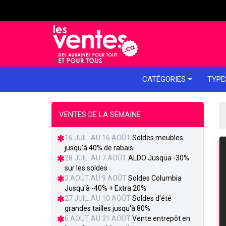
e menu
CATÉGORIES
TYPE
VENTES DE LA SEMAINE
16 JUIL. AU 16 AOÛT
Soldes meubles
jusqu'à 40% de rabais
28 JUIL. AU 7 AOÛT
ALDO Jusqua -30%
sur les soldes
3 AOÛT AU 9 AOÛT
Soldes Columbia
Jusqu'à -40% + Extra 20%
27 JUIL. AU 10 AOÛT
Soldes d'été
grandes tailles jusqu'à 80%
6 AOÛT AU 31 AOÛT
Vente entrepôt en