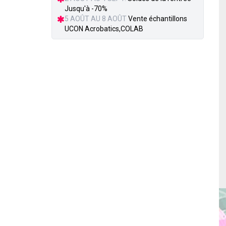
Jusqu'à -70%
5 AOÛT AU 8 AOÛT
Vente échantillons
UCON Acrobatics,COLAB