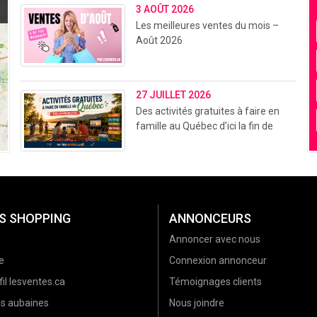
3 AOÛT 2026
Les meilleures ventes du mois –
Août 2026
27 JUILLET 2026
Des activités gratuites à faire en
famille au Québec d’ici la fin de
l’été (2026)
S SHOPPING
ANNONCEURS
Annoncer avec nous
e
Connexion annonceur
il lesventes.ca
Témoignages clients
es aubaines
Nous joindre