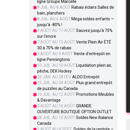
ligne Groupe Marcelle
9 JUIL. AU 8 AOÛT
Rabais éclairs Salles de
bain, planchers
8 JUIL. AU 6 AOÛT
Méga soldes enfants —
jusqu’à -80% !
4 AOÛT AU 17 AOÛT
Sauvez jusqu'à 75%
sur l'encre
7 AOÛT AU 15 AOÛT
Vente Plein Air ÉTÉ
30 à 70% de rabais
3 AOÛT AU 9 AOÛT
Vente d'entrepôt en
ligne Penningtons
10 JUIL. AU 10 AOÛT
Liquidation plein air,
pêche, DEK Hockey
26 JAN. AU 28 FÉV.
ALDO Entrepôt
25 JUIL. AU 24 AOÛT
Plus grand entrepôt
de puzzles au Canada
16 JUIL. AU 12 AOÛT
Promotions Meubles
& Davantage
3 AOÛT AU 16 AOÛT
GRANDE
OUVERTURE BOUTIQUE OPTION OUTLET
28 JUIL. AU 10 AOÛT
Soldes New Balance
Canada
2 AOÛT AU 4 SEPT.
Soldes de la rentrée –