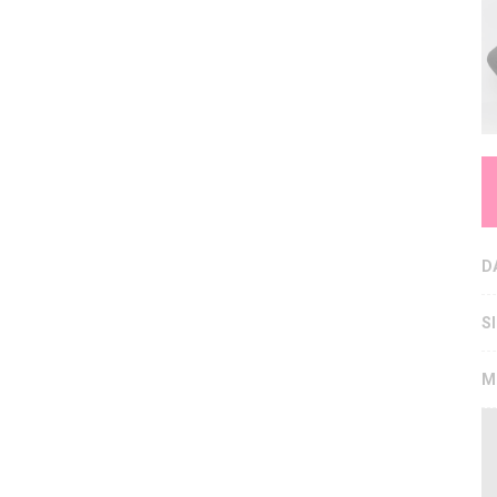
D
S
M