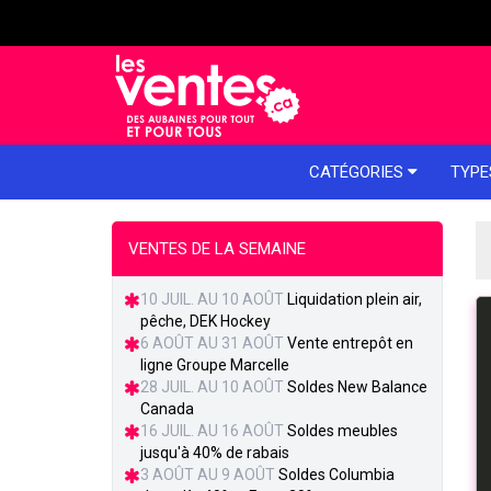
e menu
CATÉGORIES
TYPE
VENTES DE LA SEMAINE
10 JUIL. AU 10 AOÛT
Liquidation plein air,
pêche, DEK Hockey
6 AOÛT AU 31 AOÛT
Vente entrepôt en
ligne Groupe Marcelle
28 JUIL. AU 10 AOÛT
Soldes New Balance
Canada
16 JUIL. AU 16 AOÛT
Soldes meubles
jusqu'à 40% de rabais
3 AOÛT AU 9 AOÛT
Soldes Columbia