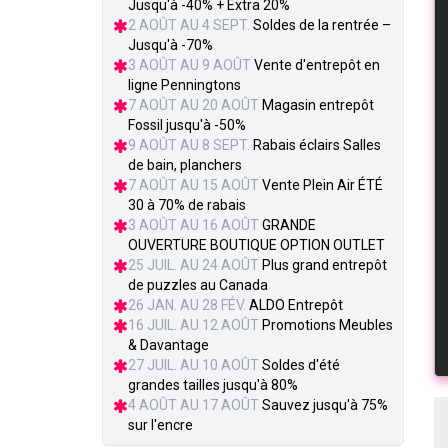
Jusqu'à -40% + Extra 20%
2 AOÛT AU 4 SEPT.
Soldes de la rentrée –
Jusqu'à -70%
3 AOÛT AU 9 AOÛT
Vente d'entrepôt en
ligne Penningtons
7 AOÛT AU 20 AOÛT
Magasin entrepôt
Fossil jusqu'à -50%
9 AOÛT AU 8 SEPT.
Rabais éclairs Salles
de bain, planchers
7 AOÛT AU 15 AOÛT
Vente Plein Air ÉTÉ
30 à 70% de rabais
3 AOÛT AU 16 AOÛT
GRANDE
OUVERTURE BOUTIQUE OPTION OUTLET
25 JUIL. AU 24 AOÛT
Plus grand entrepôt
de puzzles au Canada
26 JAN. AU 28 FÉV.
ALDO Entrepôt
16 JUIL. AU 12 AOÛT
Promotions Meubles
& Davantage
27 JUIL. AU 10 AOÛT
Soldes d'été
grandes tailles jusqu'à 80%
4 AOÛT AU 17 AOÛT
Sauvez jusqu'à 75%
sur l'encre