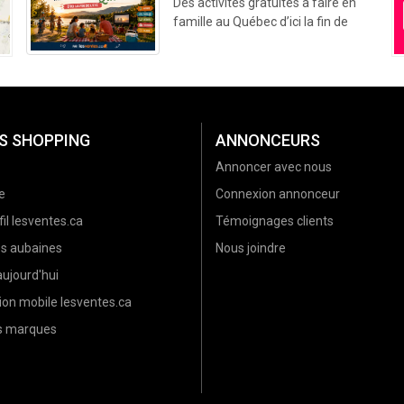
Des activités gratuites à faire en
famille au Québec d’ici la fin de
l’été (2026)
S SHOPPING
ANNONCEURS
Annoncer avec nous
e
Connexion annonceur
il lesventes.ca
Témoignages clients
es aubaines
Nous joindre
ujourd'hui
ion mobile lesventes.ca
es marques