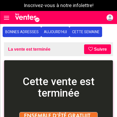
Inscrivez-vous à notre infolettre!
e menu
Toggle navigation
BONNES ADRESSES
AUJOURD'HUI
CETTE SEMAINE
La vente est terminée
Suivre
Cette vente est
terminée