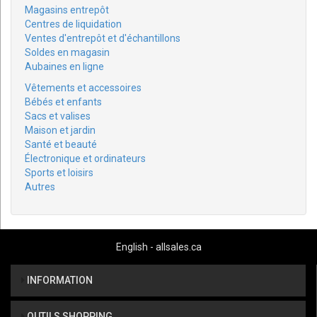
Magasins entrepôt
Centres de liquidation
Ventes d'entrepôt et d'échantillons
Soldes en magasin
Aubaines en ligne
Vêtements et accessoires
Bébés et enfants
Sacs et valises
Maison et jardin
Santé et beauté
Électronique et ordinateurs
Sports et loisirs
Autres
English - allsales.ca
INFORMATION
OUTILS SHOPPING