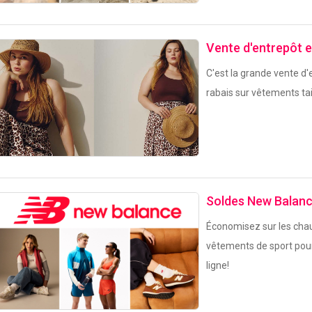
Vente d'entrepôt e
C'est la grande vente d
rabais sur vêtements tai
Soldes New Balan
Économisez sur les cha
vêtements de sport po
ligne!