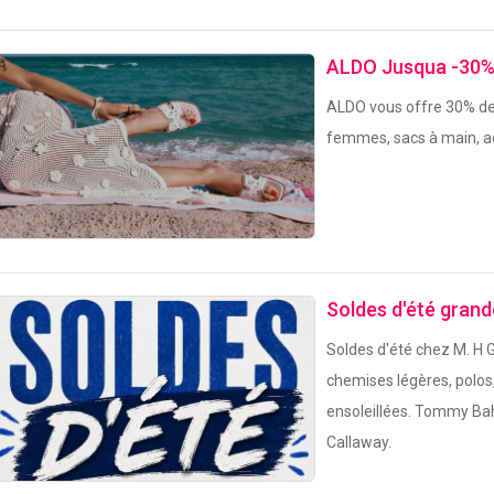
ALDO Jusqua -30% 
ALDO vous offre 30% de
femmes, sacs à main, acc
Soldes d'été grande
Soldes d'été chez M. H 
chemises légères, polos,
ensoleillées. Tommy Bah
Callaway.