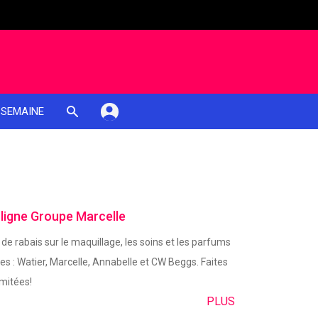
 SEMAINE
 ligne Groupe Marcelle
 de rabais sur le maquillage, les soins et les parfums
s : Watier, Marcelle, Annabelle et CW Beggs. Faites
imitées!
PLUS