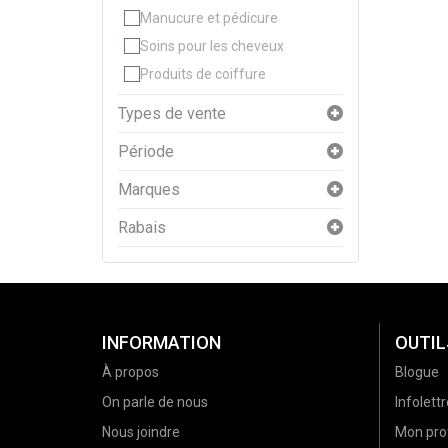
Manucure et pédicure
Soins pour les cheveux
Produits de coiffure
Types de vente
Période
Marques
Rabais
INFORMATION
OUTIL
À propos
Blogue
On parle de nous
Infolettr
Nous joindre
Mon prof