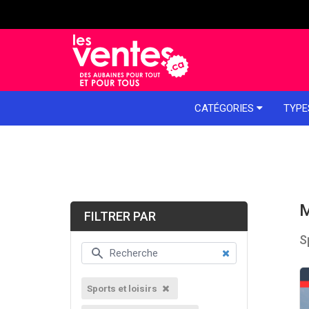
e menu
CATÉGORIES
TYPE
M
FILTRER PAR
S
Sports et loisirs