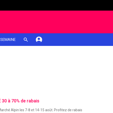
 SEMAINE
É 30 à 70% de rabais
rché Alpin les 7-8 et 14-15 août. Profitez de rabais