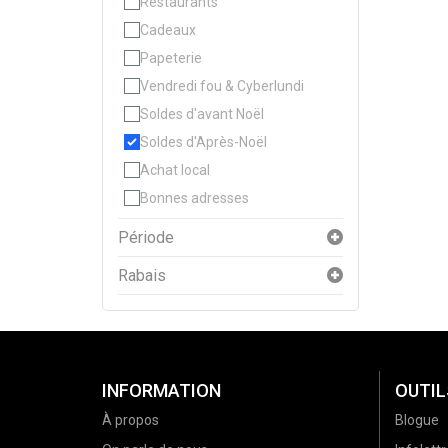
Restaurants
Cadeaux
Papeterie
Vendredi fou & Cyberlundi
Soldes d'avant Noël
Soldes d'Après-Noël
Achat local
Bonnes adresses
Période
Rabais
INFORMATION
OUTIL
À propos
Blogue