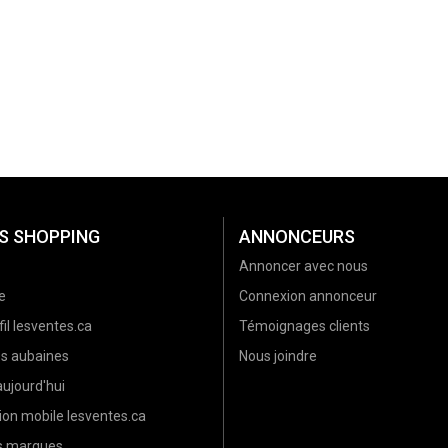
S SHOPPING
ANNONCEURS
Annoncer avec nous
e
Connexion annonceur
il lesventes.ca
Témoignages clients
es aubaines
Nous joindre
ujourd'hui
ion mobile lesventes.ca
es marques