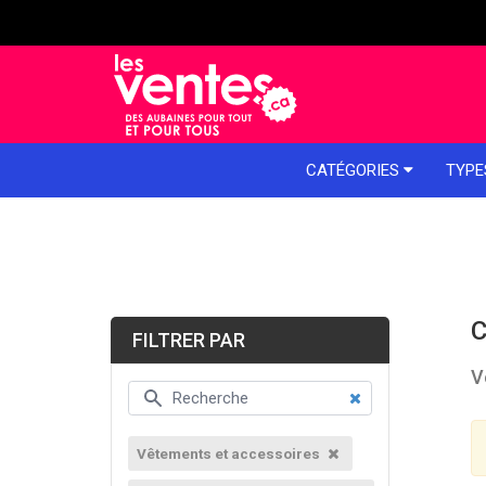
e menu
CATÉGORIES
TYPE
C
FILTRER PAR
V
Vêtements et accessoires