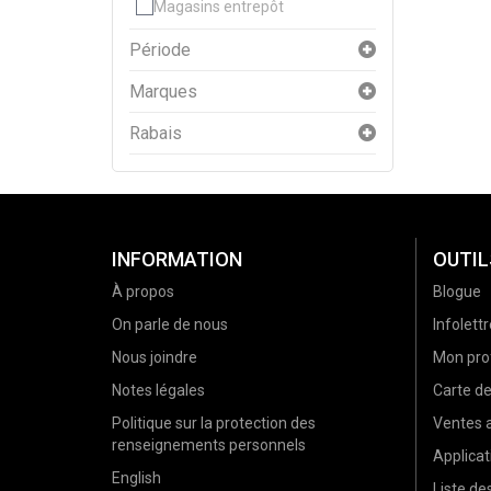
Magasins entrepôt
Période
Marques
Rabais
INFORMATION
OUTIL
À propos
Blogue
On parle de nous
Infolettr
Nous joindre
Mon prof
Notes légales
Carte d
Politique sur la protection des
Ventes a
renseignements personnels
Applicat
English
Liste d