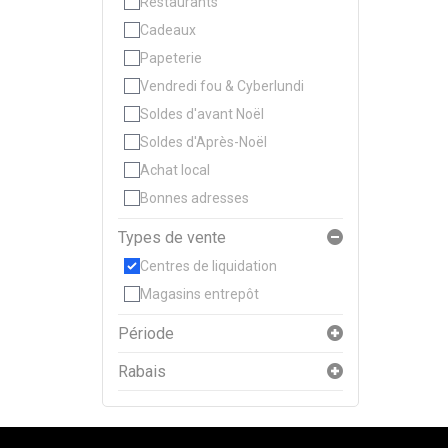
Restaurants
Cadeaux
Papeterie
Vendredi fou & Cyberlundi
Soldes d'avant Noël
Soldes d'Après-Noël
Achat local
Bonnes adresses
Types de vente
Centres de liquidation
Magasins entrepôt
Période
Rabais