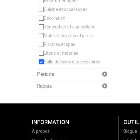
Électroménagers
Cuisine et accessoires
Décoration
Rénovation et quincaillerie
Mobilier de patio et jardin
Piscines et spas
Literie et matelas
Salle de bains et accessoires
Période
Rabais
INFORMATION
OUTIL
À propos
Blogue