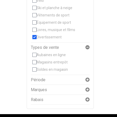
Vélo
Ski et planche à neige
Vêtements de sport
Équipement de sport
Livres, musique et films
Divertissement
Types de vente
Aubaines en ligne
Magasins entrepôt
Soldes en magasin
Période
Marques
Rabais