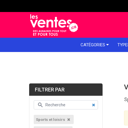
e menu
CATÉGORIES
TYPE
V
FILTRER PAR
S
Sports et loisirs