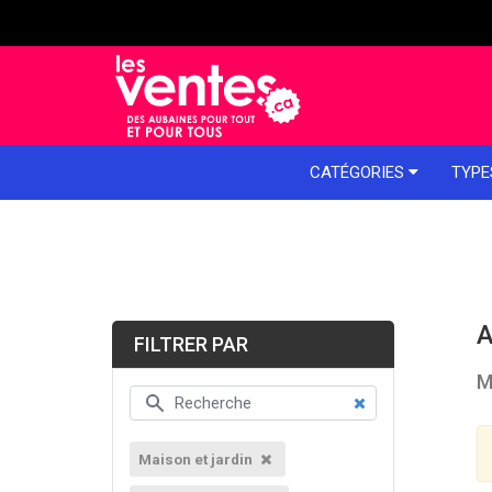
e menu
CATÉGORIES
TYPE
A
FILTRER PAR
M
Maison et jardin