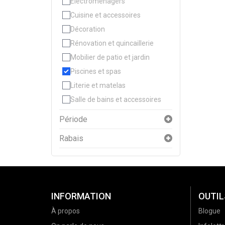
Électroménagers
Cuisine et accessoires
Décoration
Rénovation et quincaillerie
Mobilier de patio et jardin
Piscines et spas
Literie et matelas
Salle de bains et accessoires
Période
Rabais
INFORMATION
OUTIL
À propos
Blogue