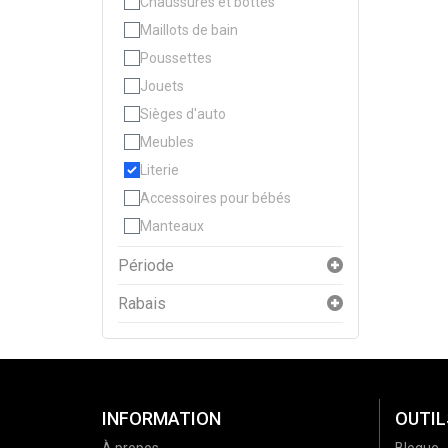
Chaussures et bottes
Maillots de bain
Poussettes
Jouets
Sièges d'auto
Meubles
Literie
Accessoires pour bébés
Manteaux
Période
Rabais
INFORMATION
OUTIL