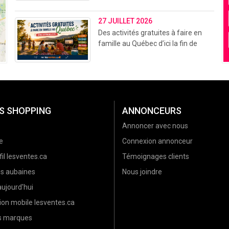
27 JUILLET 2026
Des activités gratuites à faire en
famille au Québec d’ici la fin de
l’été (2026)
S SHOPPING
ANNONCEURS
Annoncer avec nous
e
Connexion annonceur
il lesventes.ca
Témoignages clients
es aubaines
Nous joindre
ujourd'hui
ion mobile lesventes.ca
es marques