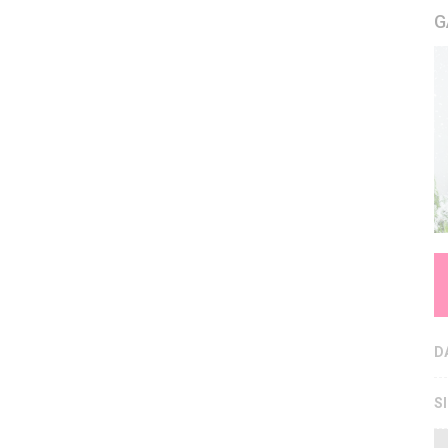
G
D
S