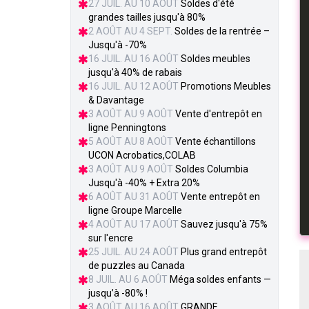
27 JUIL. AU 10 AOÛT
Soldes d'été
grandes tailles jusqu'à 80%
2 AOÛT AU 4 SEPT.
Soldes de la rentrée –
Jusqu'à -70%
16 JUIL. AU 16 AOÛT
Soldes meubles
jusqu'à 40% de rabais
16 JUIL. AU 12 AOÛT
Promotions Meubles
& Davantage
3 AOÛT AU 9 AOÛT
Vente d'entrepôt en
ligne Penningtons
5 AOÛT AU 8 AOÛT
Vente échantillons
UCON Acrobatics,COLAB
3 AOÛT AU 9 AOÛT
Soldes Columbia
Jusqu'à -40% + Extra 20%
6 AOÛT AU 31 AOÛT
Vente entrepôt en
ligne Groupe Marcelle
4 AOÛT AU 17 AOÛT
Sauvez jusqu'à 75%
sur l'encre
25 JUIL. AU 24 AOÛT
Plus grand entrepôt
de puzzles au Canada
8 JUIL. AU 6 AOÛT
Méga soldes enfants —
jusqu’à -80% !
3 AOÛT AU 16 AOÛT
GRANDE