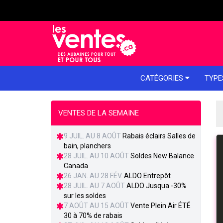
e menu
CATÉGORIES
TYPE
VENTES DE LA SEMAINE
9 JUIL. AU 8 AOÛT
Rabais éclairs Salles de
bain, planchers
28 JUIL. AU 10 AOÛT
Soldes New Balance
Canada
26 JAN. AU 28 FÉV.
ALDO Entrepôt
28 JUIL. AU 7 AOÛT
ALDO Jusqua -30%
sur les soldes
7 AOÛT AU 15 AOÛT
Vente Plein Air ÉTÉ
30 à 70% de rabais