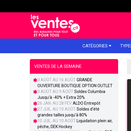
e menu
CATÉGORIES
TYPE
VENTES DE LA SEMAINE
3 AOÛT AU 16 AOÛT
GRANDE
OUVERTURE BOUTIQUE OPTION OUTLET
3 AOÛT AU 9 AOÛT
Soldes Columbia
Jusqu'à -40% + Extra 20%
26 JAN. AU 28 FÉV.
ALDO Entrepôt
27 JUIL. AU 10 AOÛT
Soldes d'été
grandes tailles jusqu'à 80%
10 JUIL. AU 10 AOÛT
Liquidation plein air,
pêche, DEK Hockey