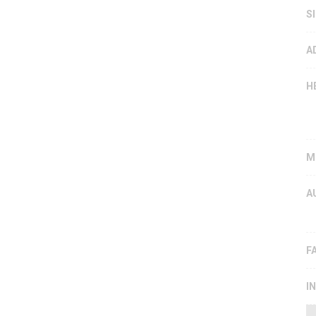
S
A
H
M
A
F
I