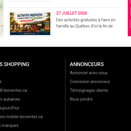
27 JUILLET 2026
Des activités gratuites à faire en
famille au Québec d’ici la fin de
l’été (2026)
S SHOPPING
ANNONCEURS
Annoncer avec nous
e
Connexion annonceur
il lesventes.ca
Témoignages clients
es aubaines
Nous joindre
ujourd'hui
ion mobile lesventes.ca
es marques