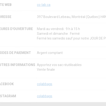
ITE WEB
co-lab.ca
DRESSE
397 Boulevard Lebeau, Montréal (Québec) H
EURES D'OUVERTURE
Mardi au vendredi : 9 h à 15 h
Samedi et dimanche : Fermé
Fermé les samedis sauf pour notre JOUR DE PR
ODES DE PAIEMENT
Argent comptant
UTRES INFORMATIONS
Apportez vos sac réutilisables
Vente finale
ACEBOOK
colabbags
NSTAGRAM
colabbags