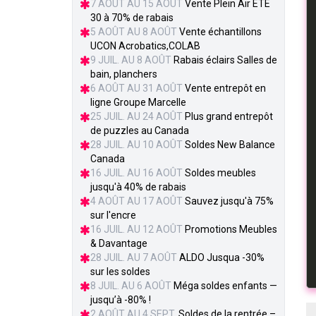
7 AOÛT AU 15 AOÛT
Vente Plein Air ÉTÉ
30 à 70% de rabais
5 AOÛT AU 8 AOÛT
Vente échantillons
UCON Acrobatics,COLAB
9 JUIL. AU 8 AOÛT
Rabais éclairs Salles de
bain, planchers
6 AOÛT AU 31 AOÛT
Vente entrepôt en
ligne Groupe Marcelle
25 JUIL. AU 24 AOÛT
Plus grand entrepôt
de puzzles au Canada
28 JUIL. AU 10 AOÛT
Soldes New Balance
Canada
16 JUIL. AU 16 AOÛT
Soldes meubles
jusqu'à 40% de rabais
4 AOÛT AU 17 AOÛT
Sauvez jusqu'à 75%
sur l'encre
16 JUIL. AU 12 AOÛT
Promotions Meubles
& Davantage
28 JUIL. AU 7 AOÛT
ALDO Jusqua -30%
sur les soldes
8 JUIL. AU 6 AOÛT
Méga soldes enfants —
jusqu’à -80% !
2 AOÛT AU 4 SEPT.
Soldes de la rentrée –