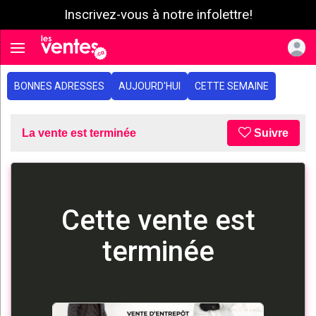
Inscrivez-vous à notre infolettre!
e menu
Toggle navigation
BONNES ADRESSES
AUJOURD'HUI
CETTE SEMAINE
La vente est terminée
Suivre
Cette vente est
terminée