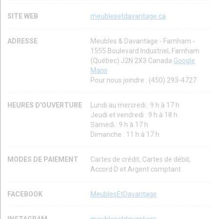
SITE WEB
meublesetdavantage.ca
ADRESSE
Meubles & Davantage - Farnham -
1555 Boulevard Industriel, Farnham
(Québec) J2N 2X3 Canada
Google
Maps
Pour nous joindre : (450) 293-4727
HEURES D'OUVERTURE
Lundi au mercredi : 9 h à 17 h
Jeudi et vendredi : 9 h à 18 h
Samedi : 9 h à 17 h
Dimanche : 11 h à 17 h
MODES DE PAIEMENT
Cartes de crédit, Cartes de débit,
Accord D et Argent comptant
FACEBOOK
MeublesEtDavantage