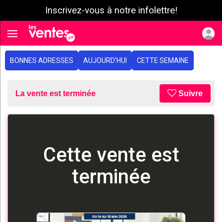
Inscrivez-vous à notre infolettre!
e menu
Toggle navigation
BONNES ADRESSES
AUJOURD'HUI
CETTE SEMAINE
La vente est terminée
Suivre
Cette vente est
terminée