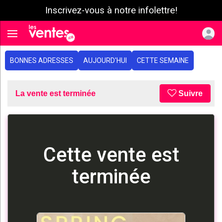
Inscrivez-vous à notre infolettre!
e menu
Toggle navigation
BONNES ADRESSES
AUJOURD'HUI
CETTE SEMAINE
La vente est terminée
Suivre
Cette vente est
terminée